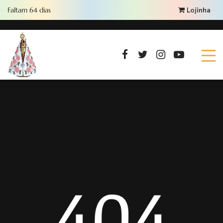
Faltam
64
dias
Lojinha