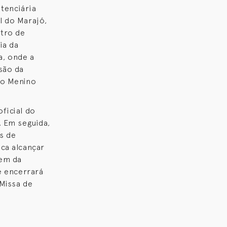
itenciária
l do Marajó,
tro de
ia da
a, onde a
são da
do Menino
ficial do
. Em seguida,
os de
sca alcançar
pem da
e encerrará
 Missa de