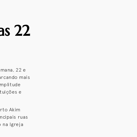
as 22
emana, 22 e
arcando mais
amplitude
tuições e
orto Akim
ncipais ruas
 na Igreja