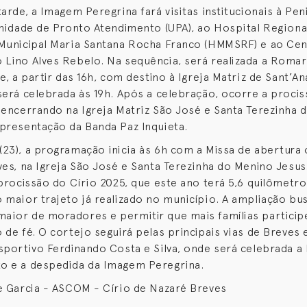
arde, a Imagem Peregrina fará visitas institucionais à Pen
Unidade de Pronto Atendimento (UPA), ao Hospital Regiona
Municipal Maria Santana Rocha Franco (HMMSRF) e ao Cen
Lino Alves Rebelo. Na sequência, será realizada a Romar
e, a partir das 16h, com destino à Igreja Matriz de Sant’An
será celebrada às 19h. Após a celebração, ocorre a procis
 encerrando na Igreja Matriz São José e Santa Terezinha 
presentação da Banda Paz Inquieta.
23), a programação inicia às 6h com a Missa de abertura o
ves, na Igreja São José e Santa Terezinha do Menino Jesus
 procissão do Círio 2025, que este ano terá 5,6 quilômetr
 maior trajeto já realizado no município. A ampliação bu
ior de moradores e permitir que mais famílias partici
 de fé. O cortejo seguirá pelas principais vias de Breves 
sportivo Ferdinando Costa e Silva, onde será celebrada a
o e a despedida da Imagem Peregrina.
e Garcia - ASCOM - Círio de Nazaré Breves