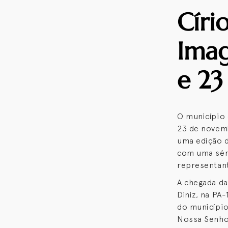
Círi
Imag
e 23
O município 
23 de novem
uma edição d
com uma séri
representant
A chegada da
Diniz, na PA
do município
Nossa Senho