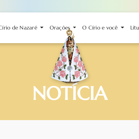
Círio de Nazaré
Orações
O Círio e você
Lit
NOTÍCIA