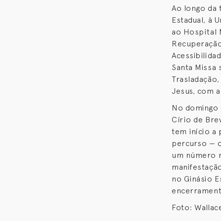
Ao longo da t
Estadual, à 
ao Hospital 
Recuperação 
Acessibilidad
Santa Missa 
Trasladação,
Jesus, com a
No domingo (
Círio de Bre
tem início a
percurso — o
um número ma
manifestação
no Ginásio E
encerrament
Foto: Wallac