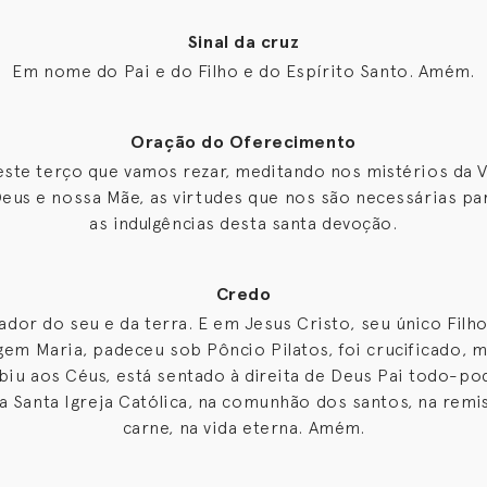
Sinal da cruz
Em nome do Pai e do Filho e do Espírito Santo. Amém.
Oração do Oferecimento
este terço que vamos rezar, meditando nos mistérios da
Deus e nossa Mãe, as virtudes que nos são necessárias pa
as indulgências desta santa devoção.
Credo
dor do seu e da terra. E em Jesus Cristo, seu único Filh
gem Maria, padeceu sob Pôncio Pilatos, foi crucificado,
biu aos Céus, está sentado à direita de Deus Pai todo-pod
a Santa Igreja Católica, na comunhão dos santos, na rem
carne, na vida eterna. Amém.