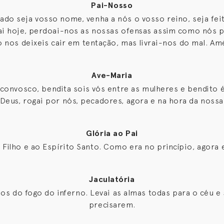
Pai-Nosso
cado seja vosso nome, venha a nós o vosso reino, seja fe
dai hoje, perdoai-nos as nossas ofensas assim como nós
o nos deixeis cair em tentação, mas livrai-nos do mal. Am
Ave-Maria
 convosco, bendita sois vós entre as mulheres e bendito é
 Deus, rogai por nós, pecadores, agora e na hora da noss
Glória ao Pai
o Filho e ao Espírito Santo. Como era no princípio, agor
Jaculatória
nos do fogo do inferno. Levai as almas todas para o céu e
precisarem.