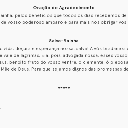
Oração de Agradecimento
Rainha, pelos benefícios que todos os dias recebemos de 
 de vosso poderoso amparo e para mais nos obrigar vo
Salve-Rainha
a, vida, doçura e esperança nossa, salve! A vós bradamos 
vale de lágrimas. Eia, pois, advogada nossa, esses vossos
us, bendito fruto do vosso ventre, ó clemente, ó piedos
a Mãe de Deus. Para que sejamos dignos das promessas d
*****
A