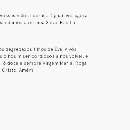
vossas mãos liberais. Dignai-vos agora
s saudamos com uma Salve-Rainha…
os degredados filhos de Eva. A vós
 olhos misericordiosos a nós volvei, e
a, ó doce e sempre Virgem Maria. Rogai
e Cristo. Amém