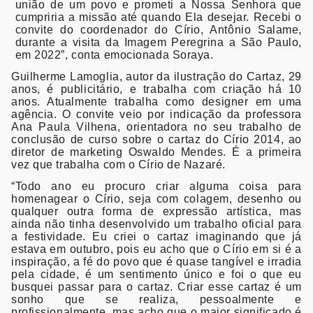
união de um povo e prometi a Nossa Senhora que
cumpriria a missão até quando Ela desejar. Recebi o
convite do coordenador do Círio, Antônio Salame,
durante a visita da Imagem Peregrina a São Paulo,
em 2022”, conta emocionada Soraya.
Guilherme Lamoglia, autor da ilustração do Cartaz,
29
anos, é publicitário, e trabalha com criação há 10
anos. Atualmente trabalha como designer em uma
agência. O convite veio por indicação da professora
Ana Paula Vilhena, orientadora no seu trabalho de
conclusão de curso sobre o cartaz do Círio 2014, ao
diretor de marketing Oswaldo Mendes. É a primeira
vez que trabalha com o Círio de Nazaré.
“Todo ano eu procuro criar alguma coisa para
homenagear o Círio, seja com colagem, desenho ou
qualquer outra forma de expressão artística, mas
ainda não tinha desenvolvido um trabalho oficial para
a festividade. Eu criei o cartaz imaginando que já
estava em outubro, pois eu acho que o Círio em si é a
inspiração, a fé do povo que é quase tangível e irradia
pela cidade, é um sentimento único e foi o que eu
busquei passar para o cartaz. Criar esse cartaz é um
sonho que se realiza, pessoalmente e
profissionalmente, mas acho que o maior significado é