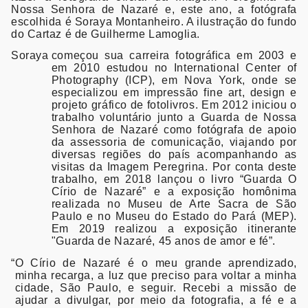
Nossa Senhora de Nazaré e, este ano, a fotógrafa
escolhida é Soraya Montanheiro. A ilustração do fundo
do Cartaz é de Guilherme Lamoglia.
Soraya
começou sua carreira fotográfica em 2003 e
em 2010 estudou no International Center of
Photography (ICP), em Nova York, onde se
especializou em impressão fine art, design e
projeto gráfico de fotolivros. Em 2012 iniciou o
trabalho voluntário junto a Guarda de Nossa
Senhora de Nazaré como fotógrafa de apoio
da assessoria de comunicação, viajando por
diversas regiões do país acompanhando as
visitas da Imagem Peregrina. Por conta deste
trabalho, em 2018 lançou o livro “Guarda O
Círio de Nazaré” e a exposição homônima
realizada no Museu de Arte Sacra de São
Paulo e no Museu do Estado do Pará (MEP).
Em 2019 realizou a exposição itinerante
"Guarda de Nazaré, 45 anos de amor e fé”.
“
O Círio de Nazaré é o meu grande aprendizado,
minha recarga, a luz que preciso para voltar a minha
cidade, São Paulo, e seguir. Recebi a missão de
ajudar a divulgar, por meio da fotografia, a fé e a