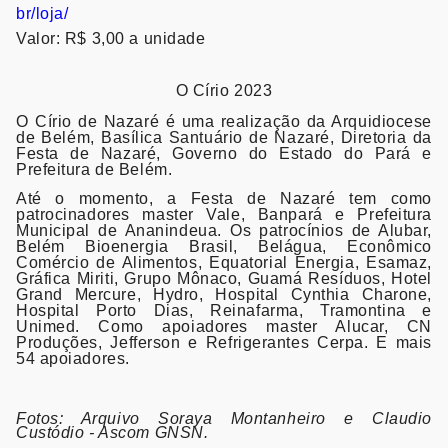
br/loja/
Valor: R$ 3,00 a unidade
O Círio 2023
O Círio de Nazaré é uma realização da Arquidiocese
de Belém, Basílica Santuário de Nazaré, Diretoria da
Festa de Nazaré, Governo do Estado do Pará e
Prefeitura de Belém.
Até o momento, a Festa de Nazaré tem como
patrocinadores master Vale, Banpará e Prefeitura
Municipal de Ananindeua. Os patrocínios de Alubar,
Belém Bioenergia Brasil, Belágua, Econômico
Comércio de Alimentos, Equatorial Energia, Esamaz,
Gráfica Miriti, Grupo Mônaco, Guamá Resíduos, Hotel
Grand Mercure, Hydro, Hospital Cynthia Charone,
Hospital Porto Dias, Reinafarma, Tramontina e
Unimed. Como apoiadores master Alucar, CN
Produções, Jefferson e Refrigerantes Cerpa. E mais
54 apoiadores.
Fotos: Arquivo Soraya Montanheiro e Claudio
Custódio - Ascom GNSN.