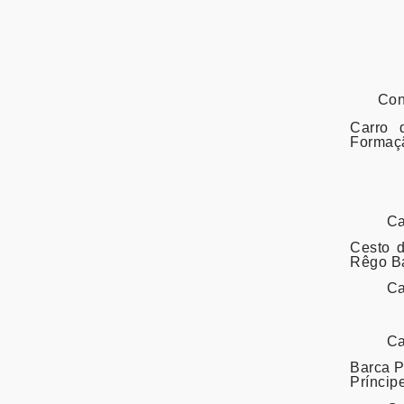
Con
Carro 
Formaçã
Ca
Cesto 
Rêgo Ba
Ca
Ca
Barca P
Príncip