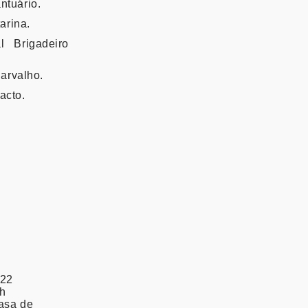
ntuário.
arina.
 Brigadeiro
arvalho.
acto.
022
h
sa de