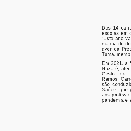
Dos 14
carr
escolas em
“Este ano va
manhã de dom
avenida Pre
Tuma, membro
Em 2021, a f
Nazaré, alé
Cesto de 
Remos,
Carr
são conduzi
Saúde, que 
aos profissi
pandemia e a