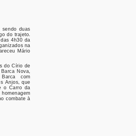
, sendo duas
o do trajeto.
 das 4h30 da
rganizados na
areceu Mário
s
do Círio de
 Barca Nova,
 Barca com
os
Anjos
, que
 e o
Carro
da
m homenagem
 no combate à