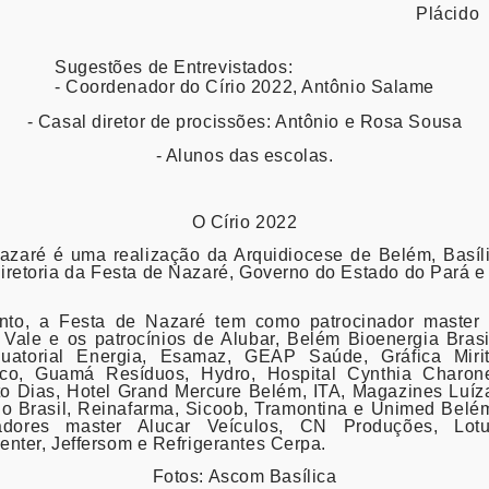
Plácido
Sugestões de Entrevistados:
- Coordenador do Círio 2022, Antônio Salame
- Casal diretor de procissões: Antônio e Rosa Sousa
- Alunos das escolas.
O Círio 2022
azaré é uma realização da Arquidiocese de Belém, Basíl
iretoria da Festa de Nazaré, Governo do Estado do Pará e 
to, a Festa de Nazaré tem como patrocinador master
Vale e os patrocínios de Alubar, Belém Bioenergia Brasi
uatorial Energia, Esamaz, GEAP Saúde, Gráfica Mirit
o, Guamá Resíduos, Hydro, Hospital Cynthia Charon
to Dias, Hotel Grand Mercure Belém, ITA, Magazines Luíz
o Brasil, Reinafarma, Sicoob, Tramontina e Unimed Belé
dores master Alucar Veículos, CN Produções, Lot
nter, Jeffersom e Refrigerantes Cerpa.
Fotos: Ascom Basílica