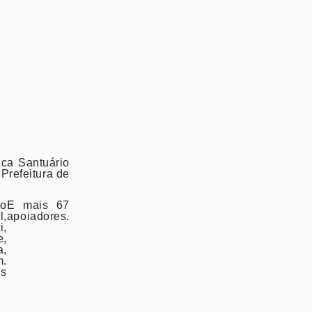
ica Santuário
Prefeitura de
 o
E mais 67
l,
apoiadores.
i,
e,
a,
m.
us