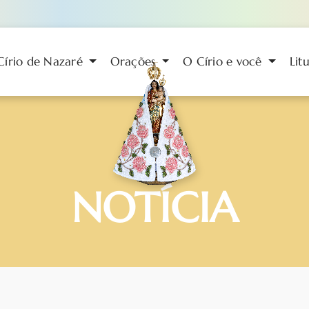
Círio de Nazaré
Orações
O Círio e você
Lit
NOTÍCIA