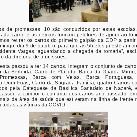
os
de promessas, 10 são conduzidos por estas escolas
 cada
carro
, e as demais formam pelotões de apoio ao long
mos retirar os
carros
do primeiro galpão da CDP a partir
ingo, dia 9 de outubro, para que às 5h eles já estejam o
sidente Vargas, aguardando a chegada da romaria”, escl
 da diretoria de procissões.
esta passou a ter 14
carros
. Integram o conjunto de
carro
m da Berlinda:
Carro
de Plácido, Barca da Guarda Mirim,
Promessas, Barca com Velas, Barca Portuguesa,
o
Dom Fuas,
Carro
da Sagrada Família, quatro
Carros
d
dos pela Catequese da Basílica Santuário de Nazaré,
passou a compor o conjunto dos
carros
ano passado, e
onais da área da saúde que estiveram na linha de frente
 todas as vítimas da COVID.