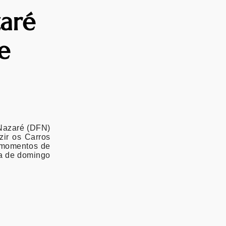
zaré
e
 Nazaré (DFN)
zir os Carros
á momentos de
ia de domingo