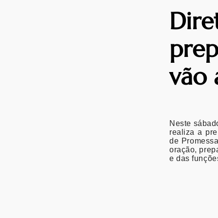
Dire
prep
vão 
Neste sábado
realiza a pr
de Promessa,
oração, prep
e das funçõe