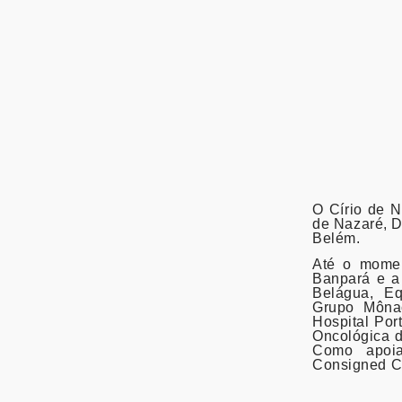
O Círio de N
de Nazaré, D
Belém.
Até o momen
Banpará e a 
Belágua, Eq
Grupo Mônac
Hospital Por
Oncológica d
Como apoia
Consigned Ce