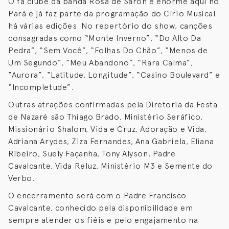
O fã clube da banda Rosa de Saron é enorme aqui no
Pará e já faz parte da programação do Círio Musical
há várias edições. No repertório do show, canções
consagradas como “Monte Inverno”, “Do Alto Da
Pedra”, “Sem Você”, “Folhas Do Chão”, “Menos de
Um Segundo”, “Meu Abandono”, “Rara Calma”,
“Aurora”, “Latitude, Longitude”, “Casino Boulevard” e
“Incompletude”.
Outras atrações confirmadas pela Diretoria da Festa
de Nazaré são Thiago Brado, Ministério Seráfico,
Missionário Shalom, Vida e Cruz, Adoração e Vida,
Adriana Arydes, Ziza Fernandes, Ana Gabriela, Eliana
Ribeiro, Suely Façanha, Tony Alyson, Padre
Cavalcante, Vida Reluz, Ministério M3 e Semente do
Verbo.
O encerramento será com o Padre Francisco
Cavalcante, conhecido pela disponibilidade em
sempre atender os fiéis e pelo engajamento na