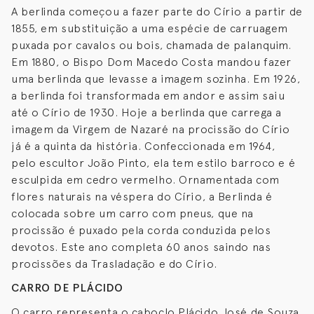
A berlinda começou a fazer parte do Círio a partir de
1855, em substituição a uma espécie de carruagem
puxada por cavalos ou bois, chamada de palanquim.
Em 1880, o Bispo Dom Macedo Costa mandou fazer
uma berlinda que levasse a imagem sozinha. Em 1926,
a berlinda foi transformada em andor e assim saiu
até o Círio de 1930. Hoje a berlinda que carrega a
imagem da Virgem de Nazaré na procissão do Círio
já é a quinta da história. Confeccionada em 1964,
pelo escultor João Pinto, ela tem estilo barroco e é
esculpida em cedro vermelho. Ornamentada com
flores naturais na véspera do Círio, a Berlinda é
colocada sobre um carro com pneus, que na
procissão é puxado pela corda conduzida pelos
devotos. Este ano completa 60 anos saindo nas
procissões da Trasladação e do Círio.
CARRO DE PLÁCIDO
O carro representa o caboclo Plácido José de Souza