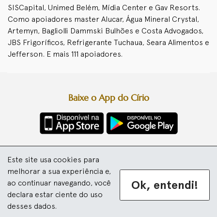
SISCapital, Unimed Belém, Mídia Center e Gav Resorts.
Como apoiadores master Alucar, Água Mineral Crystal,
Artemyn, Bagliolli Dammski Bulhões e Costa Advogados,
JBS Frigoríficos, Refrigerante Tuchaua, Seara Alimentos e
Jefferson. E mais 111 apoiadores.
Baixe o App do Círio
Diretoria da Festa
Este site usa cookies para
Basílica Santuário de Nazaré
Arquidiocese de Belém
melhorar a sua experiência e,
Ok, entendi!
ao continuar navegando, você
Desenvolvido por
declara estar ciente do uso
© 2026
desses dados.