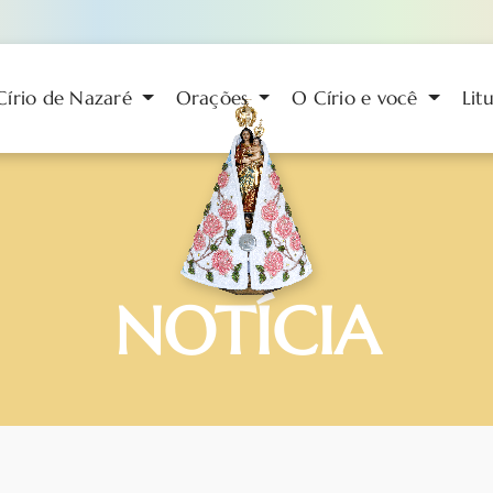
Círio de Nazaré
Orações
O Círio e você
Lit
NOTÍCIA