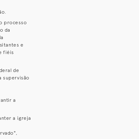
ão.
so processo
ão da
da
sitantes e
 fiéis
deral de
a supervisão
antir a
nter a igreja
rvado",