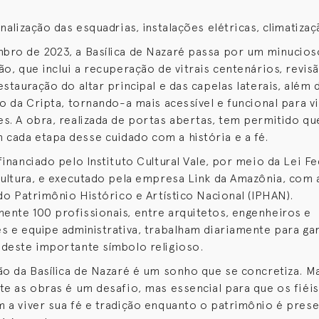
nalização das esquadrias, instalações elétricas, climatizaç
bro de 2023, a Basílica de Nazaré passa por um minucio
ão, que inclui a recuperação de vitrais centenários, revis
stauração do altar principal e das capelas laterais, além 
ão da Cripta, tornando-a mais acessível e funcional para vi
s. A obra, realizada de portas abertas, tem permitido que
ada etapa desse cuidado com a história e a fé.
financiado pelo Instituto Cultural Vale, por meio da Lei Fe
Cultura, e executado pela empresa Link da Amazônia, com 
 do Patrimônio Histórico e Artístico Nacional (IPHAN).
nte 100 profissionais, entre arquitetos, engenheiros e
s e equipe administrativa, trabalham diariamente para gar
deste importante símbolo religioso.
ão da Basílica de Nazaré é um sonho que se concretiza. Ma
te as obras é um desafio, mas essencial para que os fiéis
 a viver sua fé e tradição enquanto o patrimônio é prese