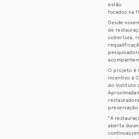
estão
focados na fi
Desde novem
de restauraç
cobertura, re
requalificaç
pesquisadore
acompanhem c
O projeto é 
Incentivo à 
do Instituto
Aproximadame
restauradore
preservação 
"A restauraç
aberta duran
continuassem