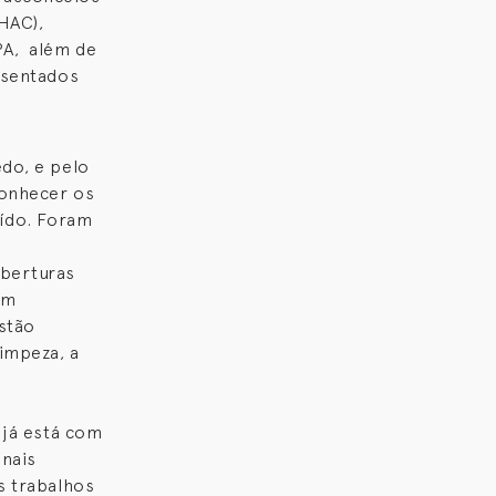
HAC),
PA, além de
esentados
edo, e pelo
conhecer os
uído. Foram
oberturas
ém
estão
impeza, a
 já está com
inais
s trabalhos