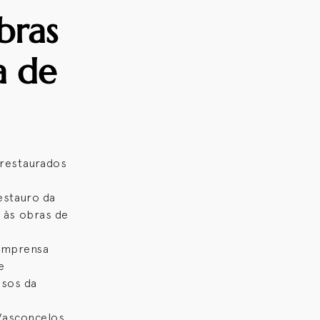
obras
a de
á restaurados
estauro da
l às obras de
 imprensa
e
osos da
a Vasconcelos