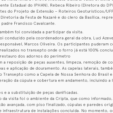
ente Estadual do IPHAN), Rebeca Ribeiro (Diretora do DP
tes do Projeto de Extensão – Roteiros Geoturísticos/UF
iretoria da Festa de Nazaré e do clero da Basílica, repr
 padre Francisco Cavalcante.
ambém foi convidada a participar da visita.
oi conduzido pela coordenadora geral da obra, Luci Azev
esponsável, Marcos Oliveira. Os participantes puderam 
 realizados no transepto onde o forro já está 100% concl
o restauro dos adornos do perímetro
m a reposição de peças ausentes, limpeza, remoção de c
s e aplicação de douramento. As capelas laterais, tamb
no Transepto como a Capela de Nossa Senhora do Brasil 
ração da cúpula e cobertura em andamento, incluindo a l
es e a substituição de peças danificadas.
o da visita foi o ambiente da Cripta, que como informado,
ação avançada, com piso finalizado, cúpulas e paredes orig
e infraestrutura de instalações concluída. No momento, o