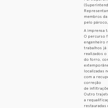
(Superintend
Representan
membros da D
pelo pároco,
A imprensa t
O percurso f
engenheiro r
trabalhos já
realizados 
do forro, co
extemporânea
localizadas 
com a recupe
correção
de infiltraçõ
Outro trajet
a requalific
restauradas 