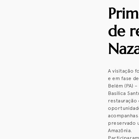
Prime
de r
Naz
A visitação 
e em fase de
Belém (PA) –
Basílica Sant
restauração 
oportunidade
acompanhass
preservado u
Amazônia.
Participaram 