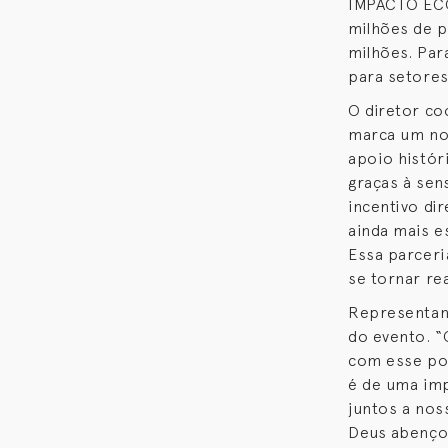
IMPACTO ECO
milhões de 
milhões. Par
para setore
O diretor co
marca um no
apoio histór
graças à sen
incentivo di
ainda mais e
Essa parcer
se tornar rea
Representand
do evento. “
com esse pov
é de uma imp
juntos a nos
Deus abenço