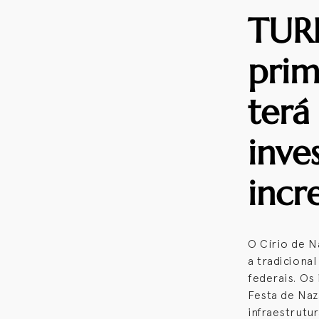
TUR
prim
terá
inve
incr
O Círio de N
a tradiciona
federais. Os
Festa de Naz
infraestrutu