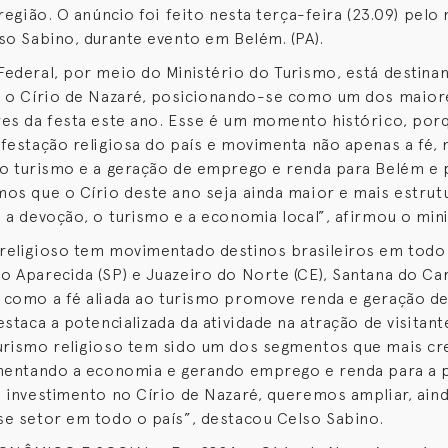
região. O anúncio foi feito nesta terça-feira (23.09) pelo
so Sabino, durante evento em Belém. (PA).
ederal, por meio do Ministério do Turismo, está destina
a o Círio de Nazaré, posicionando-se como um dos maior
es da festa este ano. Esse é um momento histórico, porq
festação religiosa do país e movimenta não apenas a fé
o turismo e a geração de emprego e renda para Belém e 
os que o Círio deste ano seja ainda maior e mais estrut
 a devoção, o turismo e a economia local”, afirmou o mini
eligioso tem movimentado destinos brasileiros em todo 
 Aparecida (SP) e Juazeiro do Norte (CE), Santana do Cari
 como a fé aliada ao turismo promove renda e geração d
estaca a potencializada da atividade na atração de visitan
urismo religioso tem sido um dos segmentos que mais c
mentando a economia e gerando emprego e renda para a p
 investimento no Círio de Nazaré, queremos ampliar, aind
e setor em todo o país”, destacou Celso Sabino.