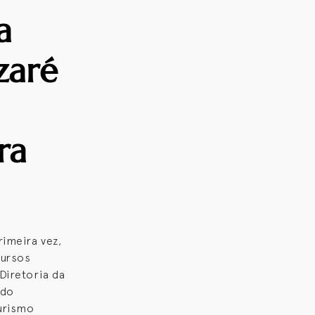
a
zaré
ra
imeira vez,
cursos
Diretoria da
ndo
turismo