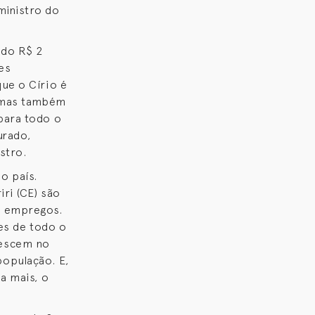
 ministro do
ndo R$ 2
es
ue o Círio é
, mas também
para todo o
urado,
stro.
o país.
ri (CE) são
e empregos.
tes de todo o
rescem no
opulação. E,
a mais, o