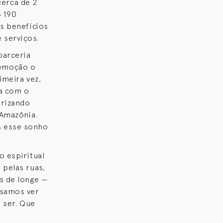
erca de 2
 190
os benefícios
 serviços.
parceria
 emoção o
imeira vez,
ta com o
orizando
 Amazônia.
s esse sonho
o espiritual
 pelas ruas,
s de longe —
ssamos ver
 ser. Que