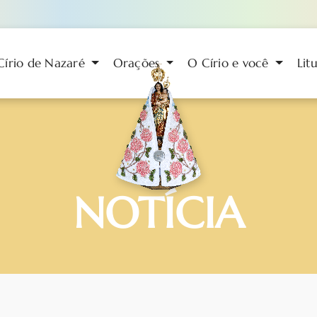
Círio de Nazaré
Orações
O Círio e você
Lit
NOTÍCIA