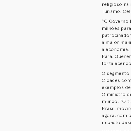
religioso na 
Turismo, Cel
“O Governo F
milhões par
patrocinador
a maior mani
a economia, 
Pará. Querem
fortalecendo
O segmento r
Cidades como
exemplos de
O ministro d
mundo. “O t
Brasil, movi
agora, com o
impacto dess