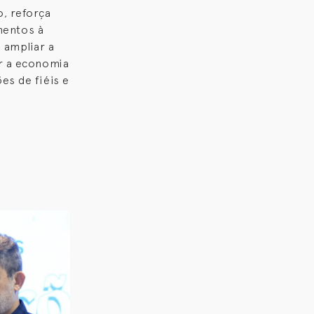
, reforça
imentos à
 ampliar a
er a economia
es de fiéis e