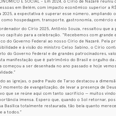
NÔMICO E SOCIAL - Em 2024, o Círio de Nazaré reuniu c
pessoas em Belém, com impacto econômico superior a R$
a 2025, a expectativa é superar esse número, ampliando 
s como hospedagem, transporte, gastronomia, comércio e
ordenador do Círio 2025, Antônio Souza, ressaltou que a 
vo capítulo para a celebração. “Recebemos com grande
ico do Governo Federal ao nosso Círio de Nazaré. Pela pr
sibilidade e à visão do ministro Celso Sabino, o Círio con
reto do Governo Federal e de grandes patrocinadores, val
sta manifestação que é patrimônio do Brasil e orgulho da
ia começou a ser desenhada no ano passado e hoje vemo
lidade.”
o as igrejas, o padre Paulo de Tarso destacou a dimensã
O momento de evangelização, de levar a presença de Deus
o que se reúne aqui com tanto sacrifício — muitos vindo
ortância imensa. Espero que, quando o Sol retornar, po
sa Basílica totalmente restaurada, tão bela quanto merece
e a todos.”