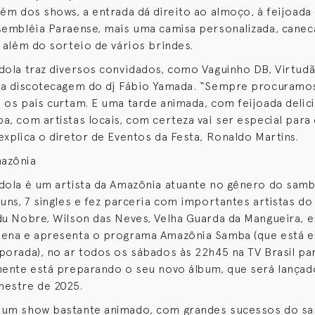
lém dos shows, a entrada dá direito ao almoço, à feijoad
sembléia Paraense, mais uma camisa personalizada, canec
, além do sorteio de vários brindes.
dola traz diversos convidados, como Vaguinho DB, Virtud
da discotecagem do dj Fábio Yamada. “Sempre procuramos
 os pais curtam. E uma tarde animada, com feijoada delic
a, com artistas locais, com certeza vai ser especial para 
explica o diretor de Eventos da Festa, Ronaldo Martins.
azônia
dola é um artista da Amazônia atuante no gênero do samb
buns, 7 singles e fez parceria com importantes artistas 
du Nobre, Wilson das Neves, Velha Guarda da Mangueira, e
dena e apresenta o programa Amazônia Samba (que está 
porada), no ar todos os sábados às 22h45 na TV Brasil pa
mente está preparando o seu novo álbum, que será lançad
mestre de 2025.
 um show bastante animado, com grandes sucessos do s