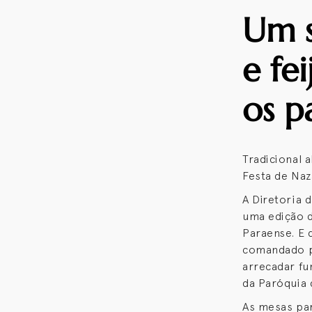
Um 
e fe
os p
Tradicional 
Festa de Naz
A Diretoria 
uma edição d
Paraense. E 
comandado pe
arrecadar fu
da Paróquia 
As mesas par