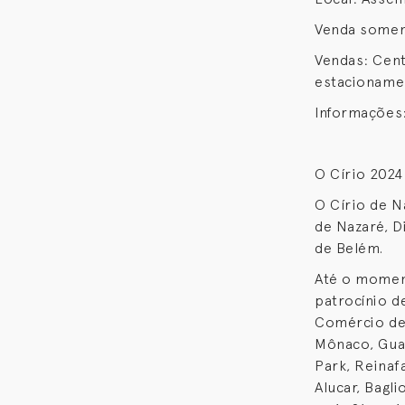
Venda soment
Vendas: Cent
estacionamen
Informações
O Círio 2024
O Círio de N
de Nazaré, D
de Belém.
Até o momen
patrocínio d
Comércio de 
Mônaco, Guam
Park, Reina
Alucar, Bagl