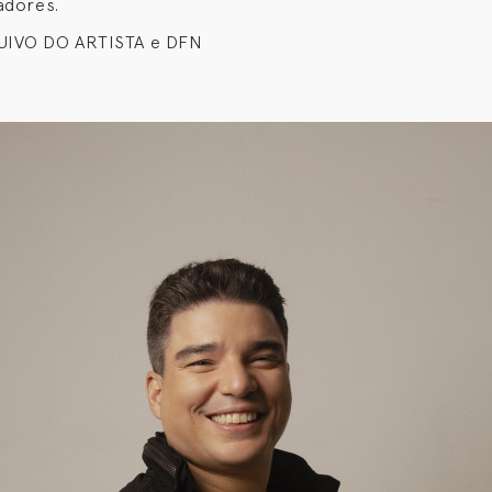
adores.
UIVO DO ARTISTA e DFN