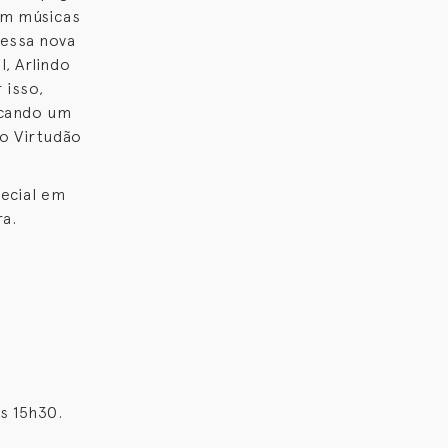
om músicas
dessa nova
, Arlindo
 isso,
ocando um
 o Virtudão
pecial em
ra.
as 15h30.