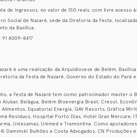
e de ingressos, no valor de 150 reais, com livre acesso à
ro Social de Nazaré, sede da Diretoria da Festa, localizad
to da Basílica.
: 91 4009-8417
azaré é uma realização da Arquidiocese de Belém, Basílica
iretoria da Festa de Nazaré, Governo do Estado do Pará e
to, a Festa de Nazaré tem como patrocinador master o 
e Alubar, Belágua, Belém Bioenergia Brasil, Cresol, Econô
Alimentos, Equatorial Energia, GAV Resorts, Gráfica Miri
á Resíduos, Hospital Porto Dias, Hotel Gran Mercure, I
farma, Uniesamaz, Unimed e Tramontina. Como apoiadore
iolli Dammski Bulhões e Costa Advogados, CN Produções e