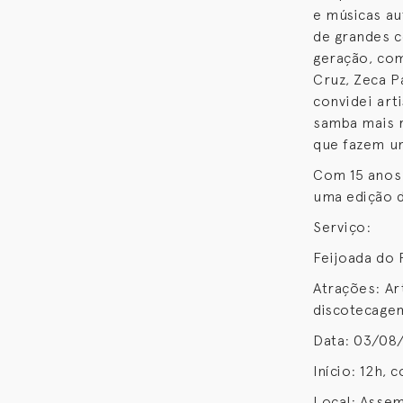
e músicas au
de grandes c
geração, com
Cruz, Zeca P
convidei art
samba mais r
que fazem um
Com 15 anos 
uma edição d
Serviço:
Feijoada do 
Atrações: Ar
discotecagem
Data: 03/08
Início: 12h, 
Local: Assem