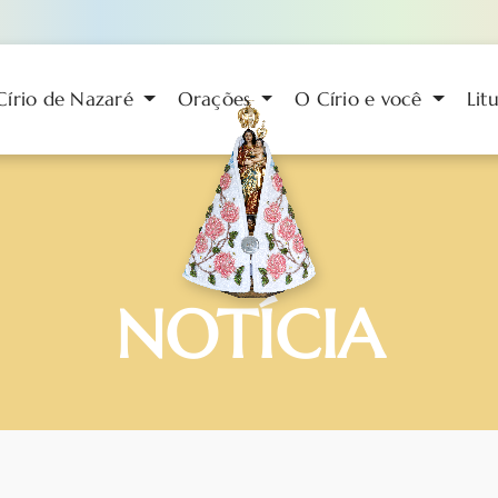
Círio de Nazaré
Orações
O Círio e você
Lit
NOTÍCIA