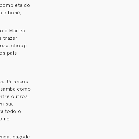
a completa do
a e boné,
ão e Mariza
 trazer
iosa, chopp
os pais
a. Já lançou
do samba como
ntre outros.
em sua
ra todo o
o no
amba, pagode