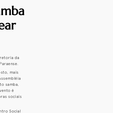
amba
ear
retoria da
Paraense.
osto, mais
 Assembléia
ito samba,
vento é
ras sociais
ntro Social