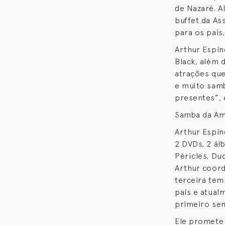
de Nazaré. A
buffet da As
para os pais
Arthur Espín
Black, além 
atrações que
e muito samb
presentes”, 
Samba da Am
Arthur Espín
2 DVDs, 2 ál
Péricles, Du
Arthur coor
terceira tem
país e atual
primeiro se
Ele promete