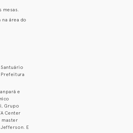
s mesas.
a na área do
 Santuário
 Prefeitura
Banpará e
mico
ti, Grupo
TA Center
s master
 Jefferson. E