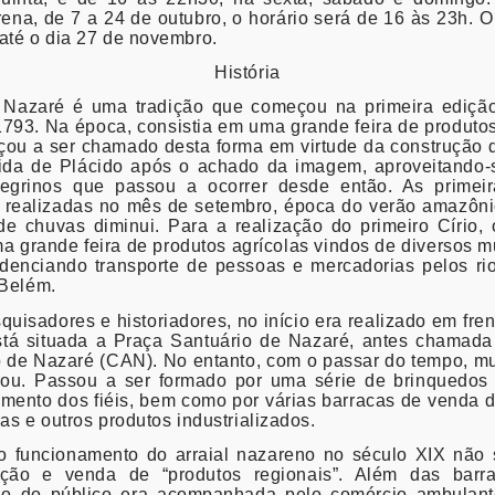
ena, de 7 a 24 de outubro, o horário será de 16 às 23h. O a
até o dia 27 de novembro.
História
e Nazaré é uma tradição que começou na primeira edição
793. Na época, consistia em uma grande feira de produtos
çou a ser chamado desta forma em virtude da construção
mida de Plácido após o achado da imagem, aproveitando-
regrinos que passou a ocorrer desde então. As primeir
 realizadas no mês de setembro, época do verão amazôni
de chuvas diminui. Para a realização do primeiro Círio,
a grande feira de produtos agrícolas vindos de diversos mu
enciando transporte de pessoas e mercadorias pelos ri
 Belém.
uisadores e historiadores, no início era realizado em frent
stá situada a Praça Santuário de Nazaré, antes chamada
o de Nazaré (CAN). No entanto, com o passar do tempo, m
rou. Passou a ser formado por uma série de brinquedos 
timento dos fiéis, bem como por várias barracas de venda d
as e outros produtos industrializados.
o funcionamento do arraial nazareno no século XIX não
ção e venda de “produtos regionais”. Além das barra
o do público era acompanhada pelo comércio ambulante