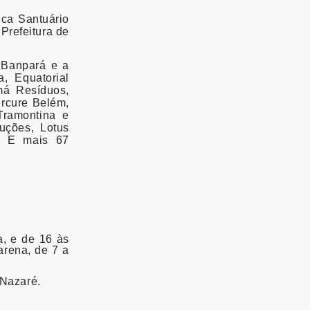
ica Santuário
Prefeitura de
 Banpará e a
, Equatorial
má Resíduos,
ercure Belém,
Tramontina e
uções, Lotus
a. E mais 67
a, e de 16 às
arena, de 7 a
 Nazaré.