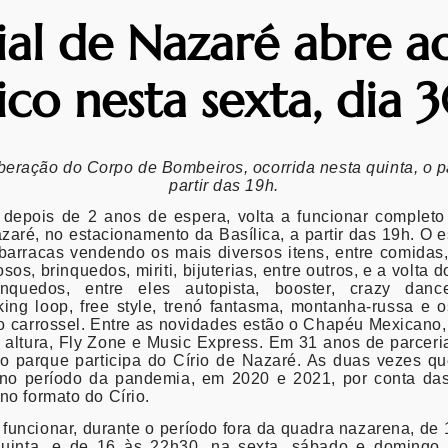
ial de Nazaré abre a
ico nesta sexta, dia 
beração do Corpo de Bombeiros, ocorrida nesta quinta, o 
partir das 19h.
 depois de 2 anos de espera, volta a funcionar completo 
azaré, no estacionamento da Basílica, a partir das 19h. O 
barracas vendendo os mais diversos itens, entre comidas,
iosos, brinquedos, miriti, bijuterias, entre outros, e a volta 
quedos, entre eles autopista, booster, crazy dance
king loop, free style, trenó fantasma, montanha-russa e 
mo carrossel. Entre as novidades estão o Chapéu Mexicano
 altura, Fly Zone e Music Express. Em 31 anos de parceria
o parque participa do Círio de Nazaré. As duas vezes q
 no período da pandemia, em 2020 e 2021, por conta das
no formato do Círio.
 funcionar, durante o período fora da quadra nazarena, de 
uinta, e de 16 às 22h30, na sexta, sábado e domingo.