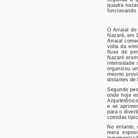
quadra nazar
funcionando 
O Arraial d
Nazaré, em 1
Arraial come
volta da er
fluxo de pe
Nazaré eram
intensidade 
organizou um
mesmo provid
distantes de
Segundo pesq
onde hoje e
Arquitetônic
e se aprimo
para o diver
comidas típic
No entanto, 
mera exposi
movimentaçã