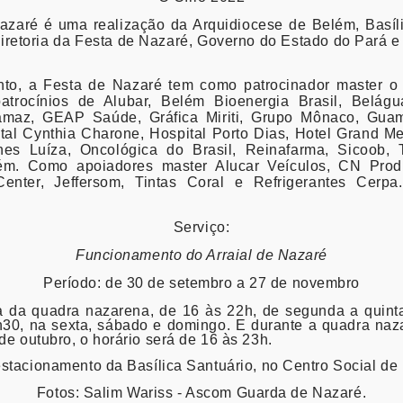
azaré é uma realização da Arquidiocese de Belém, Basíl
iretoria da Festa de Nazaré, Governo do Estado do Pará e 
to, a Festa de Nazaré tem como patrocinador master o
atrocínios de Alubar, Belém Bioenergia Brasil, Belágua
amaz, GEAP Saúde, Gráfica Miriti, Grupo Mônaco, Gua
tal Cynthia Charone, Hospital Porto Dias, Hotel Grand M
nes Luíza, Oncológica do Brasil, Reinafarma, Sicoob, 
m. Como apoiadores master Alucar Veículos, CN Prod
enter, Jeffersom, Tintas Coral e Refrigerantes Cerp
Serviço:
Funcionamento do Arraial de Nazaré
Período: de 30 de setembro a 27 de novembro
a da quadra nazarena, de 16 às 22h, de segunda a quint
30, na sexta, sábado e domingo. E durante a quadra naz
de outubro, o horário será de 16 às 23h.
estacionamento da Basílica Santuário, no Centro Social de
Fotos: Salim Wariss - Ascom Guarda de Nazaré.