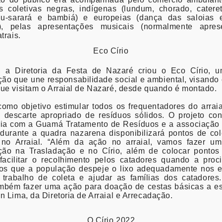
s coletivas negras, indígenas (lundum, chorado, catere
u-sarará e bambiá) e europeias (dança das saloias
), pelas apresentações musicais (normalmente apres
trais.
Eco Círio
 a Diretoria da Festa de Nazaré criou o Eco Círio, u
ção que une responsabilidade social e ambiental, visando 
ue visitam o Arraial de Nazaré, desde quando é montado.
omo objetivo estimular todos os frequentadores do arrai
 descarte apropriado de resíduos sólidos. O projeto con
ria com a Guamá Tratamento de Resíduos e a associação 
 durante a quadra nazarena disponibilizará pontos de co
 no Arraial. “Além da ação no arraial, vamos fazer um
ação na Trasladação e no Círio, além de colocar pontos
 facilitar o recolhimento pelos catadores quando a proc
os que a população despeje o lixo adequadamente nos e
te trabalho de coleta e ajudar as famílias dos catadores
bém fazer uma ação para doação de cestas básicas a est
n Lima, da Diretoria de Arraial e Arrecadação.
O Círio 2022