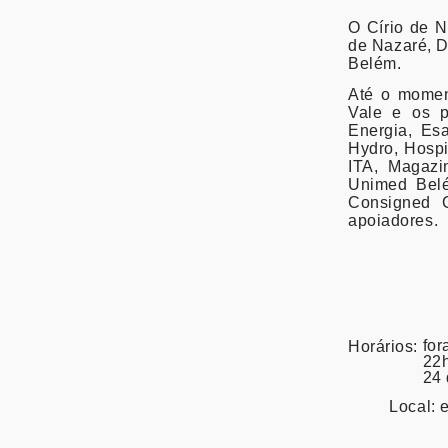
O Círio de N
de Nazaré, D
Belém.
Até o momen
Vale e os p
Energia, Es
Hydro, Hospi
ITA, Magazi
Unimed Belé
Consigned C
apoiadores.
for
Horários:
22h
24 
Local: 