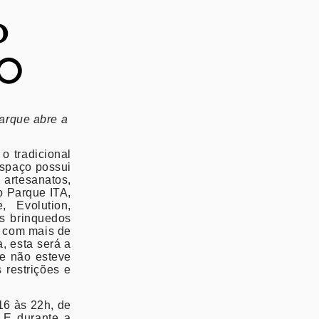
o
30
parque abre a
o tradicional
espaço possui
 artesanatos,
do Parque ITA,
, Evolution,
os brinquedos
, com mais de
, esta será a
ue não esteve
 restrições e
16 às 22h, de
 E durante a