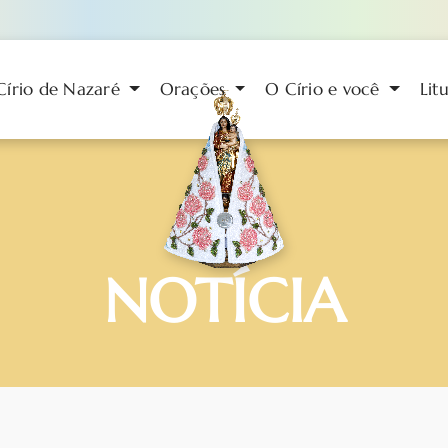
Círio de Nazaré
Orações
O Círio e você
Lit
NOTÍCIA