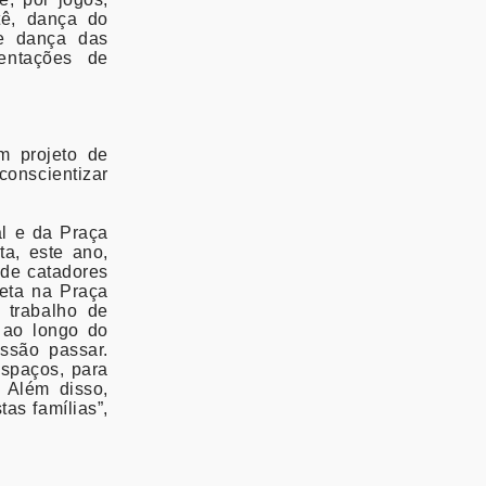
tê, dança do
 e dança das
entações de
m projeto de
conscientizar
al e da Praça
ta, este ano,
de catadores
leta na Praça
 trabalho de
 ao longo do
issão passar.
spaços, para
. Além disso,
as famílias”,