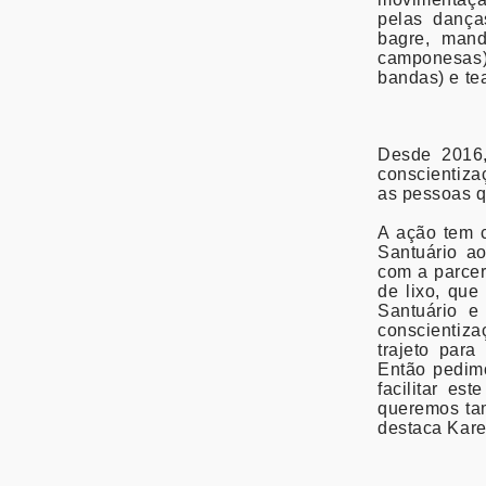
pelas dança
bagre, mand
camponesas
bandas) e tea
Desde 2016,
conscientiza
as pessoas q
A ação tem c
Santuário ao
com a parce
de lixo, que
Santuário e
conscientiz
trajeto para
Então pedim
facilitar es
queremos tam
destaca Kare