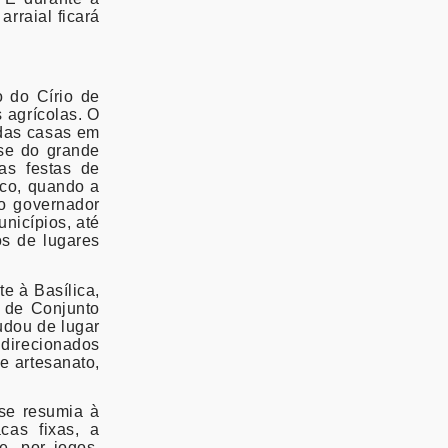
rraial ficará
 do Círio de
 agrícolas. O
 das casas em
se do grande
as festas de
co, quando a
 o governador
nicípios, até
os de lugares
e à Basílica,
 de Conjunto
udou de lugar
direcionados
e artesanato,
 se resumia à
cas fixas, a
, por jogos,