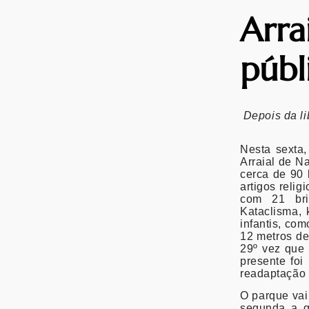
Arra
públ
Depois da li
Nesta sexta,
Arraial de N
cerca de 90 
artigos relig
com 21 brin
Kataclisma, 
infantis, co
12 metros de
29º vez que 
presente foi
readaptação 
O parque vai
segunda a q