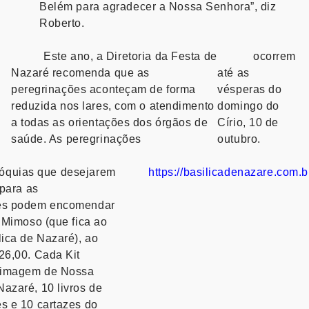
Belém para agradecer a Nossa Senhora”, diz
Roberto.
Este ano, a Diretoria da Festa de
ocorrem
Nazaré recomenda que as
até as
peregrinações aconteçam de forma
vésperas do
reduzida nos lares, com o atendimento
domingo do
a todas as orientações dos órgãos de
Círio, 10 de
saúde. As peregrinações
outubro.
óquias que desejarem
https://basilicadenazare.com.br
 para as
es podem encomendar
o Mimoso (que fica ao
lica de Nazaré), ao
26,00. Cada Kit
 imagem de Nossa
azaré, 10 livros de
s e 10 cartazes do