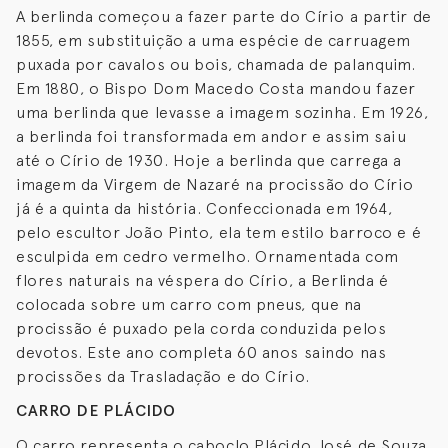
A berlinda começou a fazer parte do Círio a partir de
1855, em substituição a uma espécie de carruagem
puxada por cavalos ou bois, chamada de palanquim.
Em 1880, o Bispo Dom Macedo Costa mandou fazer
uma berlinda que levasse a imagem sozinha. Em 1926,
a berlinda foi transformada em andor e assim saiu
até o Círio de 1930. Hoje a berlinda que carrega a
imagem da Virgem de Nazaré na procissão do Círio
já é a quinta da história. Confeccionada em 1964,
pelo escultor João Pinto, ela tem estilo barroco e é
esculpida em cedro vermelho. Ornamentada com
flores naturais na véspera do Círio, a Berlinda é
colocada sobre um carro com pneus, que na
procissão é puxado pela corda conduzida pelos
devotos. Este ano completa 60 anos saindo nas
procissões da Trasladação e do Círio.
CARRO DE PLÁCIDO
O carro representa o caboclo Plácido José de Souza