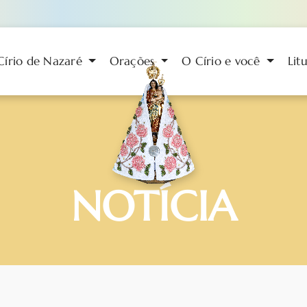
Círio de Nazaré
Orações
O Círio e você
Lit
NOTÍCIA