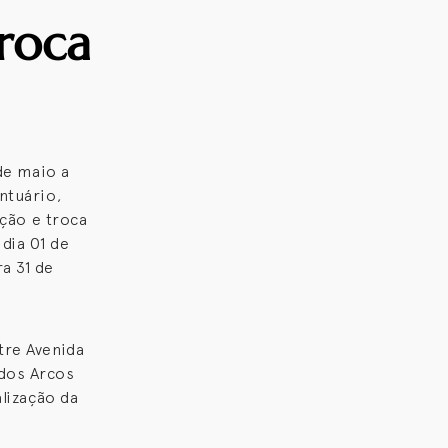
troca
 de maio a
ntuário,
ação e troca
dia 01 de
a 31 de
tre Avenida
 dos Arcos
alização da