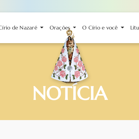
Círio de Nazaré
Orações
O Círio e você
Lit
NOTÍCIA