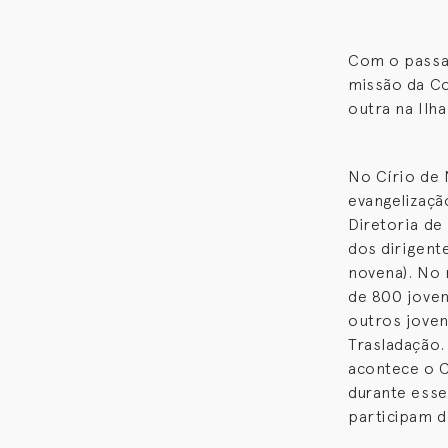
Com o passar
missão da Co
outra na Ilh
No Círio de
evangelizaçã
Diretoria de
dos dirigent
novena). No
de 800 joven
outros jove
Trasladação.
acontece o C
durante esse
participam d