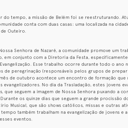
 do tempo, a missão de Belém foi se reestruturando. At
munidade conta com duas casas: uma localizada na cidad
a de Outeiro.
 Nossa Senhora de Nazaré, a comunidade promove um tra
o, em conjunto com a Diretoria da Festa, especificament
 Evangelização. Esse trabalho ocorre durante todo o ano 
es de peregrinação (responsáveis pelos grupos de prepar
 mês de outubro acontece um encontro de formação que 
s evangelizadores. No dia da Trasladação, estes jovens e
ns, que seguem a imagem de Nossa Senhora puxando a co
 Durante os quinze dias que seguem a grande procissão do
írio Musical, que são shows católicos, missas e outras ati
 tempo também trabalham na evangelização de jovens e a
esses eventos.