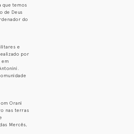
ia que temos
lo de Deus
rdenador do
litares e
realizado por
, em
ntonini.
 Comunidade
Dom Orani
o nas terras
e
 das Mercês,