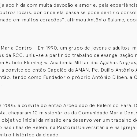
ja acolhida com muita devoção e amor e, pela experiênc
a outros locais, por onde ela passa se pode sentir o conso
mado em muitos corações”, afirmou Antônio Salame, coo
ar a Dentro - Em 1990, um grupo de jovens e adultos, mi
dos da RCC, uniu-se a partir do trabalho de evangelização 
en Rabelo Fleming na Academia Militar das Agulhas Negras
 a convite do então Capelão da AMAN, Pe. Duílio Antônio A
então, tendo como Fundador o próprio Antônio Dilben, a
.
 2005, a convite do então Arcebispo de Belém do Pará, 
ta, chegaram 10 missionários da Comunidade Mar a Dentr
 objetivo inicial da missão era desenvolver um trabalho d
o nas ilhas de Belém, na Pastoral Universitária e na Igreja
entro histórico da cidade.