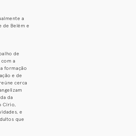
ualmente a
e de Belém e
balho de
e com a
na formação
ação e de
reúne cerca
vangelizam
rda da
 Círio,
vidades, e
dultos que