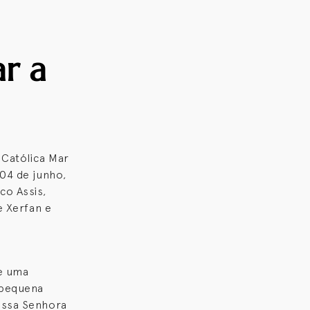
r a
 Católica Mar
04 de junho,
co Assis,
e Xerfan e
de uma
 pequena
ossa Senhora