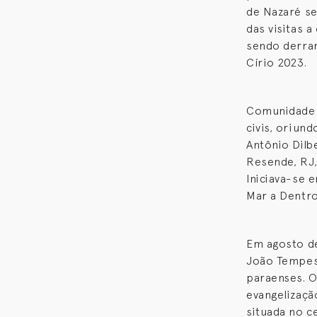
de Nazaré se
das visitas 
sendo derra
Círio 2023.
Comunidade M
civis, oriun
Antônio Dilb
Resende, RJ,
Iniciava-se 
Mar a Dentro
Em agosto de
João Tempes
paraenses. O
evangelizaçã
situada no c