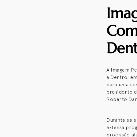
Imag
Comu
Dent
A Imagem Per
a Dentro, em
para uma sér
presidente d
Roberto Da
Durante seis
extensa prog
procissão al