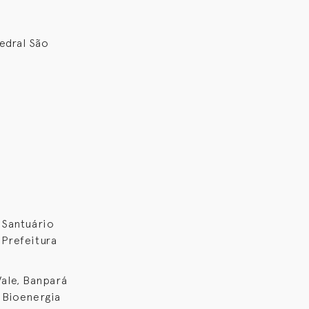
edral São
 Santuário
 Prefeitura
ale, Banpará
m Bioenergia