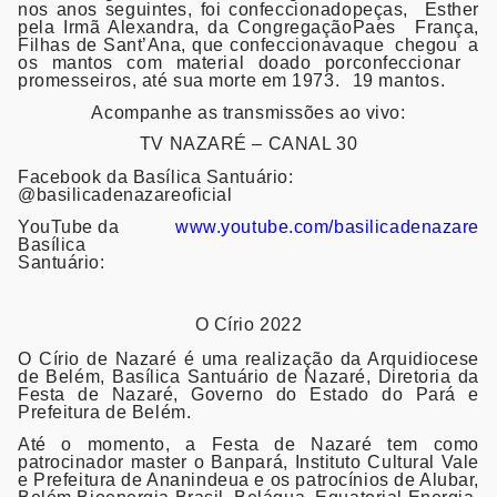
nos anos seguintes, foi confeccionado
peças, Esther
pela Irmã Alexandra, da Congregação
Paes França,
Filhas de Sant’Ana, que confeccionava
que chegou a
os mantos com material doado por
confeccionar
promesseiros, até sua morte em 1973.
19 mantos.
Acompanhe as transmissões ao vivo:
TV
NAZARÉ – CANAL 30
Facebook da Basílica Santuário:
@basilicadenazareoficial
YouTube da
www.youtube.com/basilicadenazare
Basílica
Santuário:
O Círio 2022
O Círio de Nazaré é uma realização da Arquidiocese
de Belém, Basílica Santuário de Nazaré, Diretoria da
Festa de Nazaré, Governo do Estado do Pará e
Prefeitura de Belém.
Até o momento, a Festa de Nazaré tem como
patrocinador master o Banpará, Instituto Cultural Vale
e Prefeitura de Ananindeua e os patrocínios de Alubar,