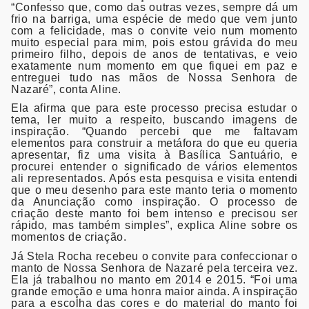
“Confesso que, como das outras vezes, sempre dá um
frio na barriga, uma espécie de medo que vem junto
com a felicidade, mas o convite veio num momento
muito especial para mim, pois estou grávida do meu
primeiro filho, depois de anos de tentativas, e veio
exatamente num momento em que fiquei em paz e
entreguei tudo nas mãos de Nossa Senhora de
Nazaré”, conta Aline.
Ela afirma que para este processo precisa estudar o
tema, ler muito a respeito, buscando imagens de
inspiração. “Quando percebi que me faltavam
elementos para construir a metáfora do que eu queria
apresentar, fiz uma visita à Basílica Santuário, e
procurei entender o significado de vários elementos
ali representados. Após esta pesquisa e visita entendi
que o meu desenho para este manto teria o momento
da Anunciação como inspiração. O processo de
criação deste manto foi bem intenso e precisou ser
rápido, mas também simples”, explica Aline sobre os
momentos de criação.
Já Stela Rocha recebeu o convite para confeccionar o
manto de Nossa Senhora de Nazaré pela terceira vez.
Ela já trabalhou no manto em 2014 e 2015. “Foi uma
grande emoção e uma honra maior ainda. A inspiração
para a escolha das cores e do material do manto foi