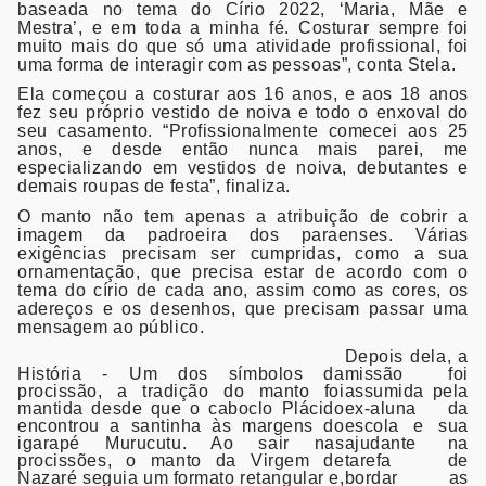
baseada no tema do Círio 2022, ‘Maria, Mãe e
Mestra’, e em toda a minha fé. Costurar sempre foi
muito mais do que só uma atividade profissional, foi
uma forma de interagir com as pessoas”, conta Stela.
Ela começou a costurar aos 16 anos, e aos 18 anos
fez seu próprio vestido de noiva e todo o enxoval do
seu casamento. “Profissionalmente comecei aos 25
anos, e desde então nunca mais parei, me
especializando em vestidos de noiva, debutantes e
demais roupas de festa”, finaliza.
O manto não tem apenas a atribuição de cobrir a
imagem da padroeira dos paraenses. Várias
exigências precisam ser cumpridas, como a sua
ornamentação, que precisa estar de acordo com o
tema do círio de cada ano, assim como as cores, os
adereços e os desenhos, que precisam passar uma
mensagem ao público.
Depois dela, a
História -
Um dos símbolos da
missão foi
procissão, a tradição do manto foi
assumida pela
mantida desde que o caboclo Plácido
ex-aluna da
encontrou a santinha às margens do
escola e sua
igarapé Murucutu. Ao sair nas
ajudante na
procissões, o manto da Virgem de
tarefa de
Nazaré seguia um formato retangular e,
bordar as