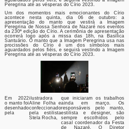
Peregrina até as vésperas do Círio 2023.
Um dos momentos mais emocionantes do Círio
acontece nesta quinta, dia 06 de outubro: a
apresentação do manto que vestirá a Imagem
Peregrina de Nossa Senhora de Nazaré nos eventos
da 230ª edição do Círio. A cerimônia de apresentação
ocorrerá logo após a missa das 18h, na Basílica
Santuário. O manto que a Imagem Peregrina usa nas
procissões do Círio é um dos símbolos mais
aguardados pelos fiéis, e seguirá vestindo a Imagem
Peregrina até as vésperas do Círio 2023.
Em 2022
ilustradora
que iniciaram os trabalhos
o manto foi
Aline Folha e
ainda em março. Os
desenhado
confeccionado
responsáveis pelo manto,
pela
pela estilista
estilista e designer, são
Stela Rocha,
sempre escolhidos pelo
casal coordenador da Festa
de Nazaré. O Diretor