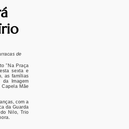
rá
rio
arracas de
nto "Na Praça
esta sexta e
, as famílias
mo da Imagem
a Capela Mãe
ianças, com a
ica da Guarda
do Nilo, Trio
hora.