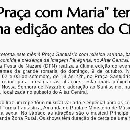
Praça com Maria” te
ma edição antes do Cí
retorna este mês à Praça Santuário com música variada, b
comida e presença da Imagem Peregrina, no Altar Central.
da Festa de Nazaré (DFN) realiza a última edição do eve
antes da grande romaria do domingo, 9 de outubro. N
 02 e 03 de setembro, de 18 às 22h, na Praça Santuário
 reunir para prestigiar as atrações, estar mais próxi
e Nossa Senhora de Nazaré e adoração ao Santíssimo, n
, localizada no subsolo do Altar Central.
o traz um repertório musical variado e especial para as cr
il Turma Fantástica, Amanda de Paula e Ministério de Mús
a sexta. No sábado as atrações são o musical Príncipe 
nda Zona Rural. Os shows têm duração de cerca de uma 