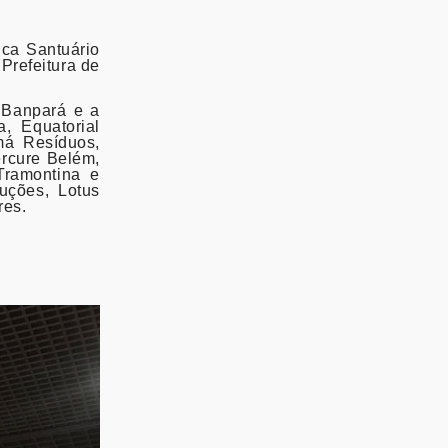
ica Santuário
Prefeitura de
 Banpará e a
, Equatorial
má Resíduos,
ercure Belém,
Tramontina e
uções, Lotus
res.