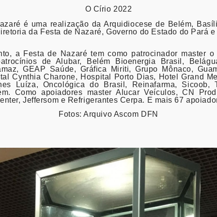
O Círio 2022
azaré é uma realização da Arquidiocese de Belém, Basíl
iretoria da Festa de Nazaré, Governo do Estado do Pará e 
to, a Festa de Nazaré tem como patrocinador master o
atrocínios de Alubar, Belém Bioenergia Brasil, Belágua
amaz, GEAP Saúde, Gráfica Miriti, Grupo Mônaco, Gua
tal Cynthia Charone, Hospital Porto Dias, Hotel Grand M
nes Luíza, Oncológica do Brasil, Reinafarma, Sicoob, 
m. Como apoiadores master Alucar Veículos, CN Prod
nter, Jeffersom e Refrigerantes Cerpa. E mais 67 apoiado
Fotos: Arquivo Ascom DFN