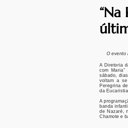
“Na 
últi
O evento 
A Diretoria 
com Maria" 
sábado, dias
voltam a se
Peregrina d
da Eucaristia
A programaçã
banda infant
de Nazaré, n
Chamote e ba