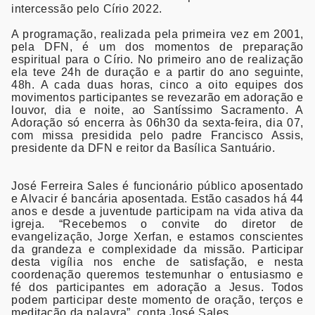
intercessão pelo Círio 2022.
A programação, realizada pela primeira vez em 2001,
pela DFN, é um dos momentos de preparação
espiritual para o Círio. No primeiro ano de realização
ela teve 24h de duração e a partir do ano seguinte,
48h. A cada duas horas, cinco a oito equipes dos
movimentos participantes se revezarão em adoração e
louvor, dia e noite, ao Santíssimo Sacramento. A
Adoração só encerra às 06h30 da sexta-feira, dia 07,
com missa presidida pelo padre Francisco Assis,
presidente da DFN e reitor da Basílica Santuário.
José Ferreira Sales é funcionário público aposentado
e Alvacir é bancária aposentada. Estão casados há 44
anos e desde a juventude participam na vida ativa da
igreja. “Recebemos o convite do diretor de
evangelização, Jorge Xerfan, e estamos conscientes
da grandeza e complexidade da missão. Participar
desta vigília nos enche de satisfação, e nesta
coordenação queremos testemunhar o entusiasmo e
fé dos participantes em adoração a Jesus. Todos
podem participar deste momento de oração, terços e
meditação da palavra”, conta José Sales.